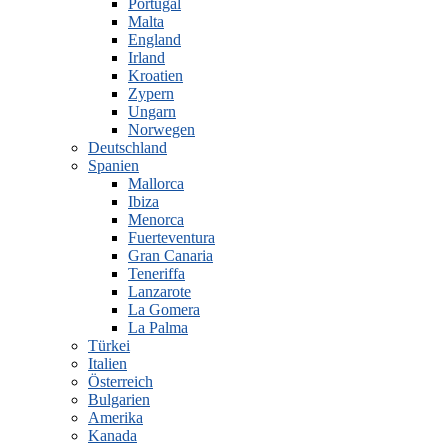
Portugal
Malta
England
Irland
Kroatien
Zypern
Ungarn
Norwegen
Deutschland
Spanien
Mallorca
Ibiza
Menorca
Fuerteventura
Gran Canaria
Teneriffa
Lanzarote
La Gomera
La Palma
Türkei
Italien
Österreich
Bulgarien
Amerika
Kanada