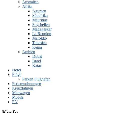
Australien
Afrika
Ägypten
Südafrika
Mauritius
Seychellen
Madagaskar
La Reunion
Marokko
Tunesien
Kenia
Arabien
Dubai
Israel
Katar
Hotel
Flüge
Parken Flughafen
Ferienwohnungen
Kreuzfahrten
Mietwagen
Mobile
EN
Korfu