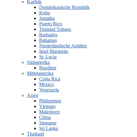
Karibik
Dominikanische Republik
Kuba
Jamaika
Puerto Rico
Trinidad Tobago
Barbados
Bahamas
Niederländische Antillen
Insel Margarita
St. Lucia
Südamerika
Brasilien
Mittelamerika
Costa Rica
Mexico
Venezuela
Asien
Philippinen
Vietnam
Malediven
China
Singapur
Sri Lanka
Thailand