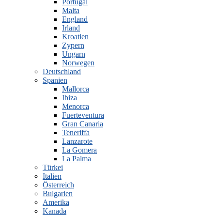
Portugal
Malta
England
Irland
Kroatien
Zypern
Ungarn
Norwegen
Deutschland
Spanien
Mallorca
Ibiza
Menorca
Fuerteventura
Gran Canaria
Teneriffa
Lanzarote
La Gomera
La Palma
Türkei
Italien
Österreich
Bulgarien
Amerika
Kanada