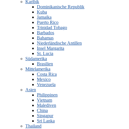
Karibik
Dominikanische Republik
Kuba
Jamaika
Puerto Rico
Trinidad Tobago
Barbados
Bahamas
Niederländische Antillen
Insel Margarita
St. Lucia
Südamerika
Brasilien
Mittelamerika
Costa Rica
Mexico
Venezuela
Asien
Philippinen
Vietnam
Malediven
China
Singapur
Sri Lanka
Thailand