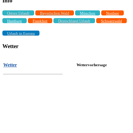
Info
Ostsee Urlaub
Bayerischen Wald
München
Nordsee
Hamburg
Frankfurt
Deutschland Urlaub
Schwarzwald
Urlaub in Europa
Wetter
Wetter
Wettervorhersage