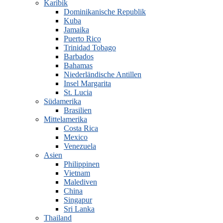
Karibik
Dominikanische Republik
Kuba
Jamaika
Puerto Rico
Trinidad Tobago
Barbados
Bahamas
Niederländische Antillen
Insel Margarita
St. Lucia
Südamerika
Brasilien
Mittelamerika
Costa Rica
Mexico
Venezuela
Asien
Philippinen
Vietnam
Malediven
China
Singapur
Sri Lanka
Thailand