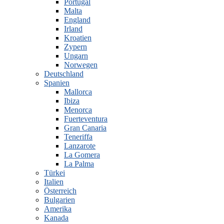
Portugal
Malta
England
Irland
Kroatien
Zypern
Ungarn
Norwegen
Deutschland
Spanien
Mallorca
Ibiza
Menorca
Fuerteventura
Gran Canaria
Teneriffa
Lanzarote
La Gomera
La Palma
Türkei
Italien
Österreich
Bulgarien
Amerika
Kanada